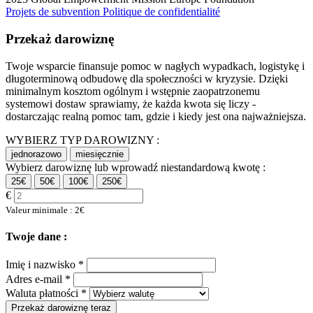
Projets de subvention
Politique de confidentialité
Przekaż darowiznę
Twoje wsparcie finansuje pomoc w nagłych wypadkach, logistykę i
długoterminową odbudowę dla społeczności w kryzysie. Dzięki
minimalnym kosztom ogólnym i wstępnie zaopatrzonemu
systemowi dostaw sprawiamy, że każda kwota się liczy -
dostarczając realną pomoc tam, gdzie i kiedy jest ona najważniejsza.
WYBIERZ TYP DAROWIZNY :
jednorazowo
miesięcznie
Wybierz darowiznę lub wprowadź niestandardową kwotę :
25€
50€
100€
250€
€
Valeur minimale : 2€
Twoje dane :
Imię i nazwisko *
Adres e-mail *
Waluta płatności *
Przekaż darowiznę teraz