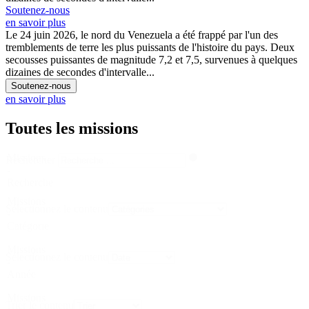
Soutenez-nous
en savoir plus
Le 24 juin 2026, le nord du Venezuela a été frappé par l'un des
tremblements de terre les plus puissants de l'histoire du pays. Deux
secousses puissantes de magnitude 7,2 et 7,5, survenues à quelques
dizaines de secondes d'intervalle...
Soutenez-nous
en savoir plus
Toutes les missions
Missions
Rechercher
-
Recherche
Missions
Sélectionnez le contenu
-
Catégorie
Missions
Sélectionnez le contenu
-
Année
Missions
Trier le contenu