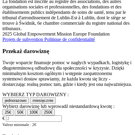
La fondation est inscrite au registre des associations, des autres
organisations sociales et professionnelles, des fondations et des
établissements publics indépendants de soins de santé, tenu par le
tribunal d'arrondissement de Lublin-Est à Lublin, dont le siège se
trouve à Świdnik, 6e chambre commerciale du registre national des
tribunaux.
2025 Global Empowerment Mission Europe Foundation
Projets de subvention
Politique de confidentialité
Przekaż darowiznę
Twoje wsparcie finansuje pomoc w nagłych wypadkach, logistykę i
długoterminową odbudowę dla społeczności w kryzysie. Dzięki
minimalnym kosztom ogólnym i wstępnie zaopatrzonemu
systemowi dostaw sprawiamy, że każda kwota się liczy -
dostarczając realną pomoc tam, gdzie i kiedy jest ona najważniejsza.
WYBIERZ TYP DAROWIZNY :
jednorazowo
miesięcznie
Wybierz darowiznę lub wprowadź niestandardową kwotę :
25€
50€
100€
250€
€
Valeur minimale : 2€