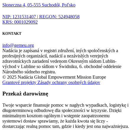
Słoneczna 4, 05-555 Suchodół, Poľsko
NIP: 1231531407 | REGON: 524948058
KRS: 0001029092
KONTAKT
info@gemeu.org
Nadácia je zapísaná v registri združení, iných spoločenských a
profesijných organizácií, nadácií a nezávislých verejných
zdravotníckych zariadení vedenom Okresným súdom Lublin-
východ v Lubline so sídlom v Świdniku, 6. obchodné oddelenie
Národného súdneho registra.
© 2025 Nadácia Global Empowerment Mission Europe
Grantové projekty
Zásady ochrany osobných údajov
Przekaż darowiznę
Twoje wsparcie finansuje pomoc w nagłych wypadkach, logistykę i
długoterminową odbudowę dla społeczności w kryzysie. Dzięki
minimalnym kosztom ogólnym i wstępnie zaopatrzonemu
systemowi dostaw sprawiamy, że każda kwota się liczy -
dostarczając realną pomoc tam, gdzie i kiedy jest ona najważniejsza.