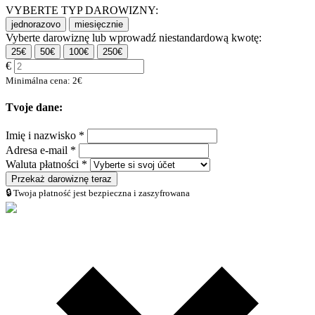
VYBERTE TYP DAROWIZNY:
jednorazovo
miesięcznie
Vyberte darowiznę lub wprowadź niestandardową kwotę:
25€
50€
100€
250€
€
Minimálna cena: 2€
Tvoje dane:
Imię i nazwisko *
Adresa e-mail *
Waluta płatności *
Przekaż darowiznę teraz
🔒 Twoja płatność jest bezpieczna i zaszyfrowana