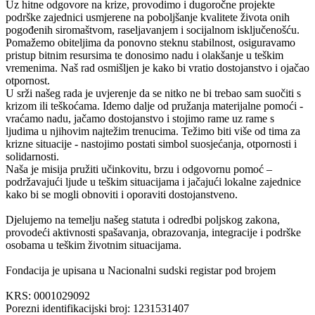
Uz hitne odgovore na krize, provodimo i dugoročne projekte
podrške zajednici usmjerene na poboljšanje kvalitete života onih
pogođenih siromaštvom, raseljavanjem i socijalnom isključenošću.
Pomažemo obiteljima da ponovno steknu stabilnost, osiguravamo
pristup bitnim resursima te donosimo nadu i olakšanje u teškim
vremenima. Naš rad osmišljen je kako bi vratio dostojanstvo i ojačao
otpornost.
U srži našeg rada je uvjerenje da se nitko ne bi trebao sam suočiti s
krizom ili teškoćama. Idemo dalje od pružanja materijalne pomoći -
vraćamo nadu, jačamo dostojanstvo i stojimo rame uz rame s
ljudima u njihovim najtežim trenucima. Težimo biti više od tima za
krizne situacije - nastojimo postati simbol suosjećanja, otpornosti i
solidarnosti.
Naša je misija pružiti učinkovitu, brzu i odgovornu pomoć –
podržavajući ljude u teškim situacijama i jačajući lokalne zajednice
kako bi se mogli obnoviti i oporaviti dostojanstveno.
Djelujemo na temelju našeg statuta i odredbi poljskog zakona,
provodeći aktivnosti spašavanja, obrazovanja, integracije i podrške
osobama u teškim životnim situacijama.
Fondacija je upisana u Nacionalni sudski registar pod brojem
KRS: 0001029092
Porezni identifikacijski broj: 1231531407