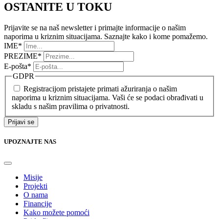
OSTANITE U TOKU
Prijavite se na naš newsletter i primajte informacije o našim
naporima u kriznim situacijama. Saznajte kako i kome pomažemo.
IME
*
PREZIME
*
E-pošta
*
GDPR
Registracijom pristajete primati ažuriranja o našim
naporima u kriznim situacijama. Vaši će se podaci obrađivati u
skladu s našim pravilima o privatnosti.
Prijavi se
UPOZNAJTE NAS
Misije
Projekti
O nama
Financije
Kako možete pomoći