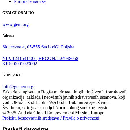
Pridružite nam se
GEM GLOBALNO
www.gem.org
Adresa
Słoneczna 4, 05-555 Suchodół, Poljska
NIP: 1231531407 | REGON: 524948058
KRS: 0001029092
KONTAKT
info@gemeu.org
Zaklada je upisana u Registar udruga, drugih društvenih i strukovnih
organizacija, zaklada i neovisnih javnih zdravstvenih ustanova, koji
vodi Okružni sud Lublin-Wschód u Lublinu sa sjedištem u
Świdniku, 6. trgovački odjel Nacionalnog sudskog registra
© 2025 Zaklada Global Empowerment Mission Europe
Projekti bespovratnih sredstava
/ Pravila o privatnosti
Preskoči darowiznę