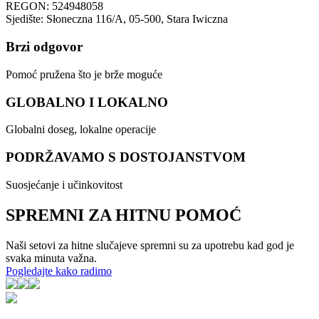
REGON: 524948058
Sjedište: Słoneczna 116/A, 05-500, Stara Iwiczna
Brzi odgovor
Pomoć pružena što je brže moguće
GLOBALNO I LOKALNO
Globalni doseg, lokalne operacije
PODRŽAVAMO S DOSTOJANSTVOM
Suosjećanje i učinkovitost
SPREMNI ZA HITNU POMOĆ
Naši setovi za hitne slučajeve spremni su za upotrebu kad god je
svaka minuta važna.
Pogledajte kako radimo