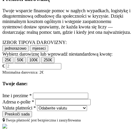
Twoje wsparcie finansuje pomoc w nagłych wypadkach, logistykę i
długoterminową odbudowę dla społeczności w kryzysie. Dzięki
minimalnym kosztom ogólnym i wstępnie zaopatrzonemu
systemowi dostaw sprawiamy, że każda kwota się liczy —
dostarczając realną pomoc tam, gdzie i kiedy jest ona najważniejsza.
IZBOR TIPOVA DAROVIZNY:
jednorazowo
mjeseci
Wybierz darowiznę lub wprowadź niestandardową kwotę:
25€
50€
100€
250€
€
Minimalna darovnica: 2€
Twoje dane:
Ime i prezime *
Adresa e-pošte *
Valuta platności *
Preskoči sada
🔒 Twoja płatność jest bezpieczna i zaszyfrowana