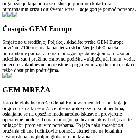
organizaciju koja pomaže u slučaju prirodnih katastrofa,
humanitarnih kriza i društvenih kriza – gdje god je pomoć potrebna.
Časopis GEM Europe
Smješteno u središnjoj Poljskoj, skladište tvrtke GEM Europe
površine 2100 m² ima kapacitet za skladištenje 1400 paleta
humanitarne pomoći. To nam omogućuje da reagiramo u roku od
nekoliko sati i pružimo osnovnu podršku - uključujući hranu, vodu,
odjeću i svakodnevne potrepštine - pogođenim zajednicama, čak i u
teško dostupnim područjima.
GEM MREŽA
Kao dio globalne mreže Global Empowerment Mission, koja je
odgovorila na krize u 73 zemlje na gotovo svim kontinentima,
oslanjamo se na opsežno međunarodno iskustvo i provjerene
operativne modele. To nam omogućuje brz i učinkovit odgovor te
prilagodbu promjenjivim potrebama. To jača našu sposobnost
pružanja ciljane i učinkovite pomoći, utemeljene na lokalnim
stvarnostima i najboljim globalnim praksama.