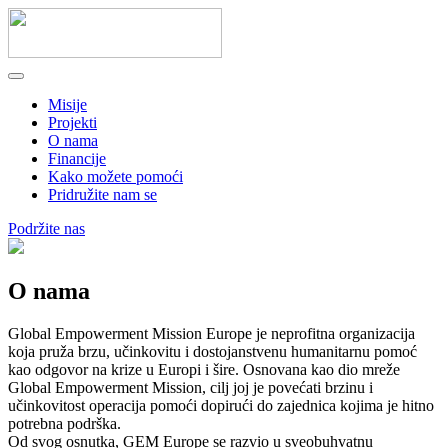
Misije
Projekti
O nama
Financije
Kako možete pomoći
Pridružite nam se
Podržite nas
O nama
Global Empowerment Mission Europe je neprofitna organizacija
koja pruža brzu, učinkovitu i dostojanstvenu humanitarnu pomoć
kao odgovor na krize u Europi i šire. Osnovana kao dio mreže
Global Empowerment Mission, cilj joj je povećati brzinu i
učinkovitost operacija pomoći dopirući do zajednica kojima je hitno
potrebna podrška.
Od svog osnutka, GEM Europe se razvio u sveobuhvatnu