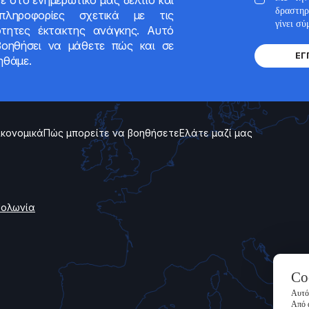
ε στο ενημερωτικό μας δελτίο και
δραστηρ
πληροφορίες σχετικά με τις
γίνει σ
ότητες έκτακτης ανάγκης. Αυτό
οηθήσει να μάθετε πώς και σε
ΕΓ
ηθάμε.
ικονομικά
Πώς μπορείτε να βοηθήσετε
Ελάτε μαζί μας
 Πολωνία
Co
Αυτός
Από 