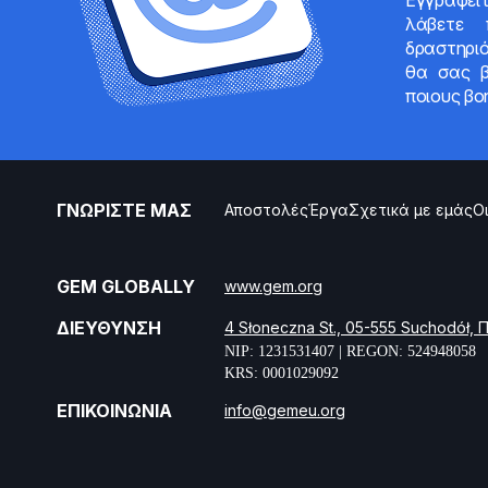
Εγγραφείτ
λάβετε 
δραστηρι
θα σας β
ποιους βο
ΓΝΩΡΙΣΤΕ ΜΑΣ
Αποστολές
Έργα
Σχετικά με εμάς
Ο
GEM GLOBALLY
www.gem.org
ΔΙΕΎΘΥΝΣΗ
4 Słoneczna St., 05-555 Suchodół,
NIP: 1231531407 | REGON: 524948058
KRS: 0001029092
ΕΠΙΚΟΙΝΩΝΙΑ
info@gemeu.org