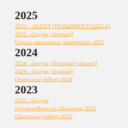
2025
2025 – AUDYT (ΠΟΛΩΝΙΚΗ ΓΛΩΣΣΑ)
2025 - έλεγχος (Αγγλικά)
PRZEKAŻ 
Ετήσιες οικονομικές καταστάσεις 2025
2024
2024 - έλεγχος (Πολωνική γλώσσα)
Twoje wsparcie finansuje pomoc w nagłych w
2024 - έλεγχος (Αγγλικά)
i wstępnie zaopatrzonemu systemowi dostaw spr
Οικονομική έκθεση 2024
2023
WYBIERZ TYP DAROWIZNY:
2023 - έλεγχος
Ετήσια έκθεση του Ιδρύματος 2023
JEDNORAZOWO
Οικονομική έκθεση 2023
WYBIERZ DAROWIZNĘ LUB WP