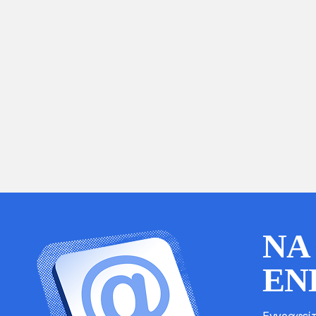
NIESTANDARDOWĄ KWOTĘ:
25€
50€
€
TWOJE DANE:
IMIĘ I NAZWISKO *
ΔΙΕΎΘΥΝΣΗ E-MAIL *
ΝΑ
ΕΝ
WALUTA PŁATNOŚCI *